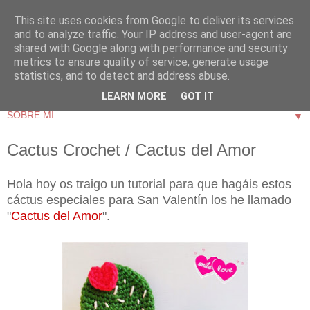
This site uses cookies from Google to deliver its services
and to analyze traffic. Your IP address and user-agent are
shared with Google along with performance and security
metrics to ensure quality of service, generate usage
statistics, and to detect and address abuse.
LEARN MORE
GOT IT
▼
Cactus Crochet / Cactus del Amor
Hola hoy os traigo un tutorial para que hagáis estos
cáctus especiales para San Valentín los he llamado
"
Cactus del Amor
".