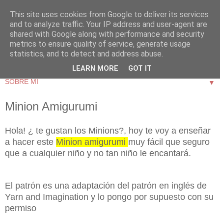
This site uses cookies from Google to deliver its services
and to analyze traffic. Your IP address and user-agent are
shared with Google along with performance and security
metrics to ensure quality of service, generate usage
statistics, and to detect and address abuse.
LEARN MORE
GOT IT
▼
Minion Amigurumi
Hola! ¿ te gustan los Minions?, hoy te voy a enseñar
a hacer este
Minion amigurumi
muy fácil que seguro
que a cualquier niño y no tan niño le encantará.
El patrón es una adaptación del patrón en inglés de
Yarn and Imagination y lo pongo por supuesto con su
permiso