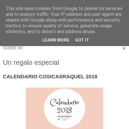
This site uses cookies from Google to deliver its services
and to analyze traffic. Your IP address and user-agent are
shared with Google along with performance and security
metrics to ensure quality of service, generate usage
statistics, and to detect and address abuse.
LEARN MORE
GOT IT
▼
Un regalo especial
CALENDARIO COSICASRAQUEL 2018