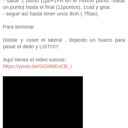
- saltar 1 punto [1pb+1PA en el mismo punto -saltar
un punto] hasta el final (11puntos), 1cad y girar.
- seguir así hasta tener unos 9cm ( 7filas).
Para terminar
Doblar y coser el lateral , dejando un hueco para
pasar el dedo y LISTO!!!
Aquí tienes el video tutorial :
https://youtu.be/GGd9iEvCB_I